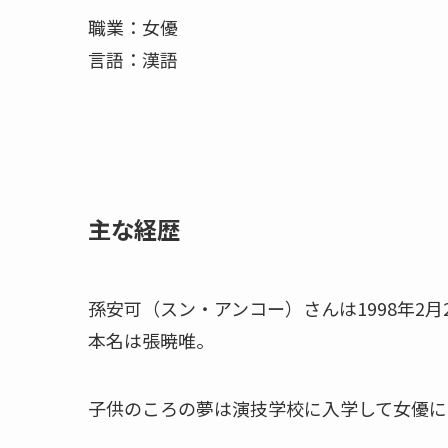
職業：女優
言語：漢語
主な経歴
孫安可（スン・アンコー）さん
は1998年
本名は張暁唯。
子供のころの夢は演技学校に入学して女優に