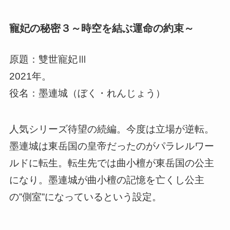
寵妃の秘密３～時空を結ぶ運命の約束～
原題：雙世寵妃Ⅲ
2021年。
役名：墨連城（ぼく・れんじょう）
人気シリーズ待望の続編。今度は立場が逆転。
墨連城は東岳国の皇帝だったのが
パラレルワー
ルドに転生。転生先では曲小檀が
東岳国の
公主
になり。墨連城が曲小檀の記憶を亡くし公主
の”側室”になっているという設定。