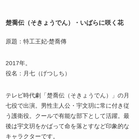
楚喬伝（そきょうでん）・いばらに咲く花
原題：特工王妃-楚喬傳
2017年。
役名：月七（げつしち）
テレビ時代劇「楚喬伝（そきょうでん）」の月
七役で出演。男性主人公・宇文玥に常に付き従
う護衛役。クールで有能な部下として活躍。最
後は宇文玥をかばって命を落とすなど印象的な
キャラクターです。