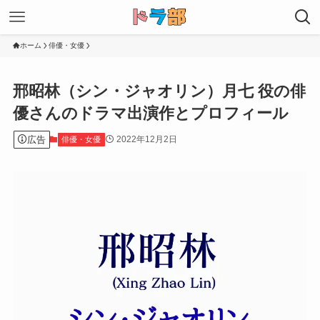
ホーム
俳優・女優
邢昭林（シン・ジャオリン）月七 役の俳
優さんのドラマ出演作とプロフィール
広告
2022年12月2日
俳優・女優