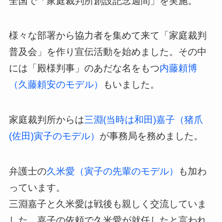
全国で「家庭裁判所創設記念週間」を実施。
様々な部署から協力者を集めて来て「家庭裁判
普及会」を作り宣伝活動を始めました。その中
には「殿様判事」のあだな名をもつ
内藤頼博
（久藤頼安のモデル）
もいました。
家庭裁判所からは
三淵(当時は和田)嘉子（猪爪
(佐田)寅子のモデル）
が事務局を務めました。
弁護士の
久米愛（寅子の先輩のモデル）
も加わ
っています。
三淵嘉子と久米愛は戦後も親しく交流していま
した。嘉子の依頼で久米愛が就任したと言われ