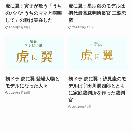
虎に翼：寅子が歌う「うち
虎に翼：星朋彦のモデルは
のパパとうちのママと喧嘩
初代最高裁判所長官 三淵忠
して」の歌は実在した
彦
2024年6月28日
2024年6月28日
朝ドラ 虎に翼 登場人物と
朝ドラ 虎に翼：汐見圭のモ
モデルになった人々
デルは宇田川潤四郎ととも
に家庭裁判所を作った裁判
2024年6月15日
官
2024年6月9日