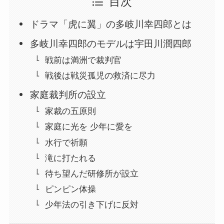
目次
ドラマ「虎に翼」の多岐川幸四郎とは
多岐川幸四郎のモデルは宇田川潤四郎
戦前は満洲で裁判官
戦後は戦災孤児の救済に尽力
家庭裁判所の設立
家裁の五原則
家庭に光を 少年に愛を
水行で祈願
滝に打たれる
待ち望んだ研修所が設立
ピンピン体操
少年法の引き下げに反対