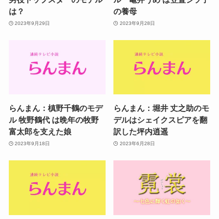
は？
の養母
2023年9月29日
2023年9月28日
らんまん：槙野千鶴のモデ
らんまん：堀井 丈之助のモ
ル 牧野鶴代 は晩年の牧野
デルはシェイクスピアを翻
富太郎を支えた娘
訳した坪内逍遥
2023年9月18日
2023年6月28日